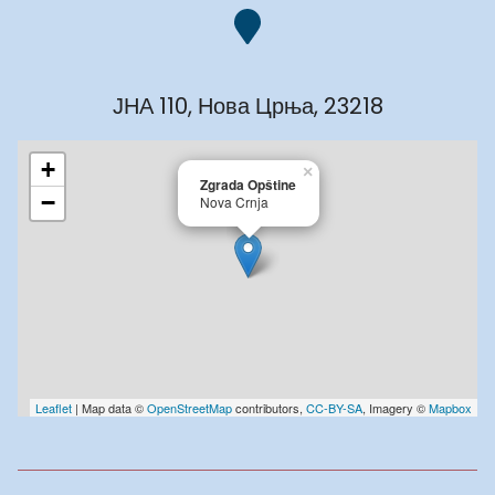
ЈНА 110, Нова Црња, 23218
+
×
Zgrada Opštine
−
Nova Crnja
Leaflet
| Map data ©
OpenStreetMap
contributors,
CC-BY-SA
, Imagery ©
Mapbox