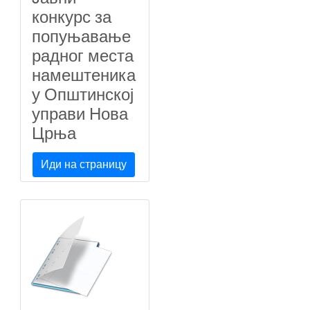
конкурс за
попуњавање
радног места
намештеника
у Општинској
управи Нова
Црња
Иди на страницу