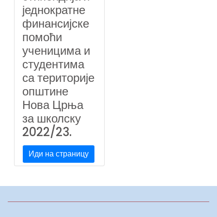
једнократне
финансијске
помоћи
ученицима и
студентима
са територије
општине
Нова Црња
за школску
2022/23.
Иди на страницу