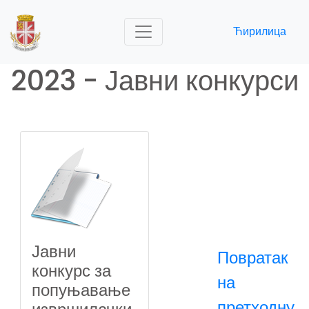
Ћирилица
2023 - Јавни конкурси
Јавни
Повратак
конкурс за
на
попуњавање
претходну