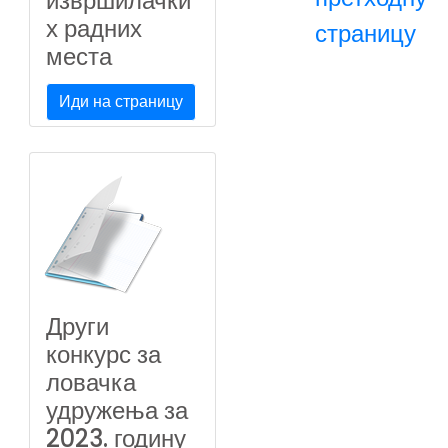
извршилачки
х радних
страницу
места
Иди на страницу
Други
конкурс за
ловачка
удружења за
2023. годину