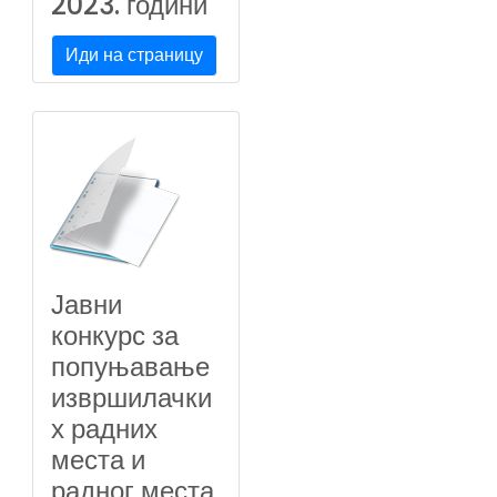
2023. години
Иди на страницу
Јавни
конкурс за
попуњавање
извршилачки
х радних
места и
радног места