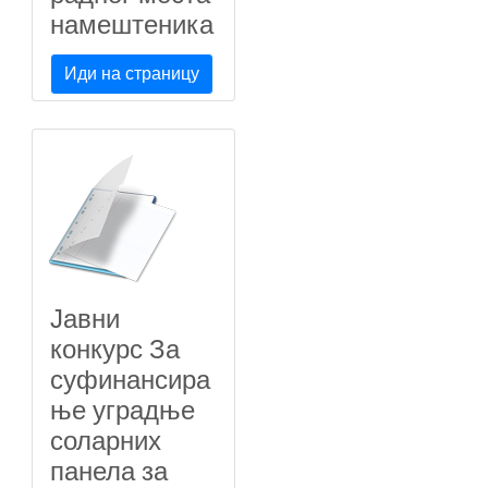
намештеника
Иди на страницу
Јавни
конкурс За
суфинансира
ње уградње
соларних
панела за