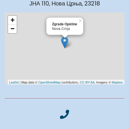
ЈНА 110, Нова Црња, 23218
+
×
Zgrada Opštine
−
Nova Crnja
Leaflet
| Map data ©
OpenStreetMap
contributors,
CC-BY-SA
, Imagery ©
Mapbox