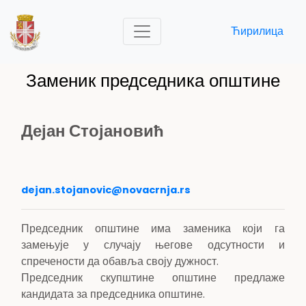
Ћирилица
Заменик председника општине
Дејан Стојановић
dejan.stojanovic@novacrnja.rs
Председник општине има заменика који га
замењује у случају његове одсутности и
спречености да обавља своју дужност.
Председник скупштине општине предлаже
кандидата за председника општине.