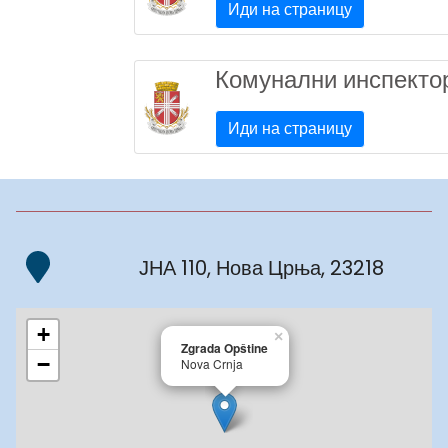
Иди на страницу
Комунални инспекто
Иди на страницу
ЈНА 110, Нова Црња, 23218
+
×
Zgrada Opštine
−
Nova Crnja