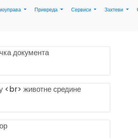
амоуправа
Привреда
Сервиси
Захтеви
ичка документа
у <br> животне средине
ор