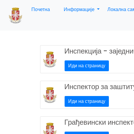
Почетна
Информације
Локална с
Инспекција - заједн
Иди на страницу
Инспектор за заштит
Иди на страницу
Грађевински инспект