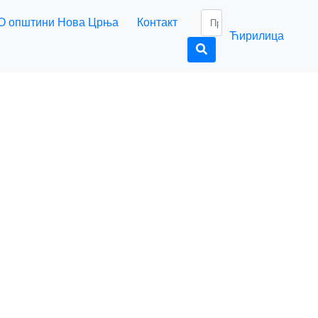
О општини Нова Црња
Контакт
Ћирилица