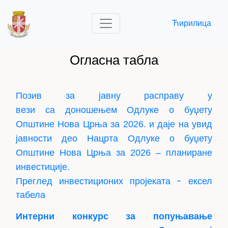
Ћирилица
Огласна табла
Позив за јавну расправу
у
вези са доношењем Одлуке о буџету
Општине Нова Црња за 2026. и даје на увид
јавности део Нацрта Одлуке о буџету
Општине Нова Црња за 2026 – планиране
инвестиције.
Преглед инвестиционих пројеката - ексел
табела
Интерни конкурс за попуњавање