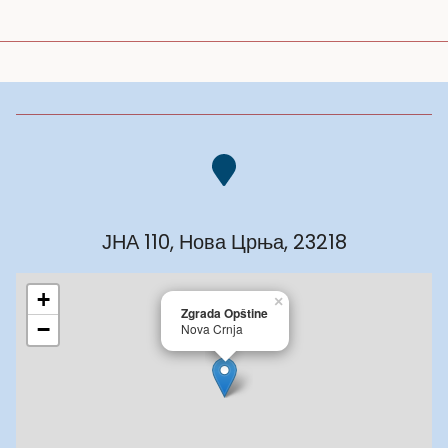
ЈНА 110, Нова Црња, 23218
+
×
Zgrada Opštine
−
Nova Crnja