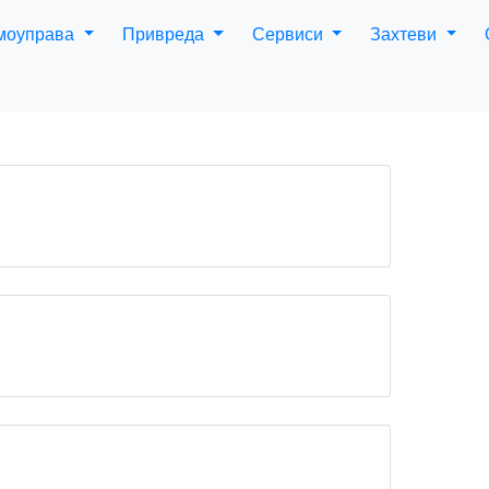
амоуправа
Привреда
Сервиси
Захтеви