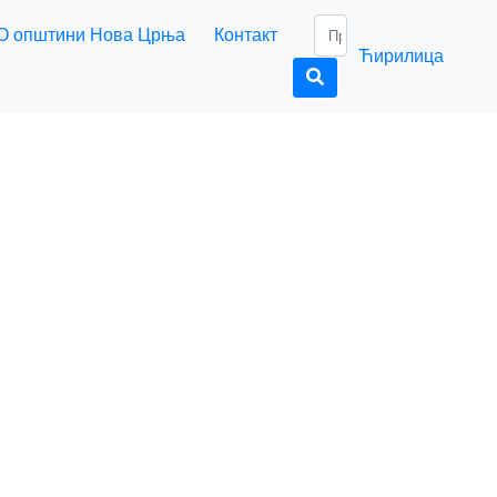
О општини Нова Црња
Контакт
Ћирилица