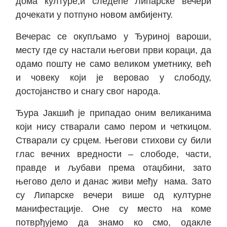
дома културе,и следеће Липарске вечери
дочекати у потпуно новом амбијенту.
Вечерас се окупљамо у Ђуриној вароши,
месту где су настали његови први кораци, да
одамо пошту не само великом уметнику, већ
и човеку који је веровао у слободу,
достојанство и снагу свог народа.
Ђура Јакшић је припадао оним великанима
који нису стварали само пером и четкицом.
Стварали су срцем. Његови стихови су били
глас вечних вредности – слободе, части,
правде и љубави према отаџбини, зато
његово дело и данас живи међу нама. Зато
су Липарске вечери више од културне
манифестације. Оне су место на коме
потврђујемо да знамо ко смо, одакле