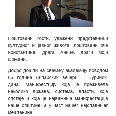
Поштовани гости, уважени представници
културног и јавног живота, поштовани оче
Константине, драга Анице, драги моји
Црњани.
Добро дошли на свечану академију поводом
65 година Липарских вечери – Ђуриних
дана. Манифестцију која је преживела
неколико држава, система, власти, која
опстаје и која је најважнија манифестација
наше општине, а у част нашег најславнијег
мештанина.