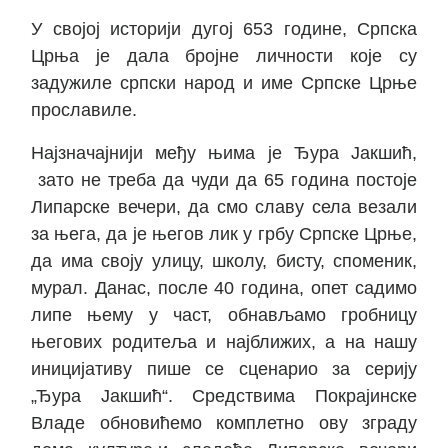
У својој историји дугој 653 године, Српска
Црња је дала бројне личности које су
задужиле српски народ и име Српске Црње
прославиле.
Најзначајнији међу њима је Ђура Јакшић,
зато не треба да чуди да 65 година постоје
Липарске вечери, да смо славу села везали
за њега, да је његов лик у грбу Српске Црње,
да има своју улицу, школу, бисту, споменик,
мурал. Данас, после 40 година, опет садимо
липе њему у част, обнављамо гробницу
његових родитеља и најближих, а на нашу
иницијативу пише се сценарио за серију
„Ђура Јакшић“. Средствима Покрајинске
Владе обновићемо комплетно ову зграду