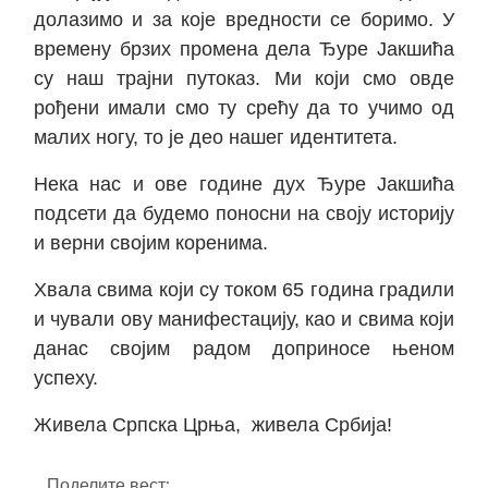
долазимо и за које вредности се боримо. У
времену брзих промена дела Ђуре Јакшића
су наш трајни путоказ. Ми који смо овде
рођени имали смо ту срећу да то учимо од
малих ногу, то је део нашег идентитета.
Нека нас и ове године дух Ђуре Јакшића
подсети да будемо поносни на своју историју
и верни својим коренима.
Хвала свима који су током 65 година градили
и чували ову манифестацију, као и свима који
данас својим радом доприносе њеном
успеху.
Живела Српска Црња, живела Србија!
Поделите вест: