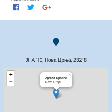
ЈНА 110, Нова Црња, 23218
+
×
Zgrada Opštine
−
Nova Crnja