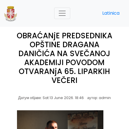
Latinica
OBRAĆANjE PREDSEDNIKA
OPŠTINE DRAGANA
DANIČIĆA NA SVEČANOJ
AKADEMIJI POVODOM
OTVARANjA 65. LIPARKIH
VEČERI
Датум објаве: Sat 13 June 2026. 18:46 аутор: admin