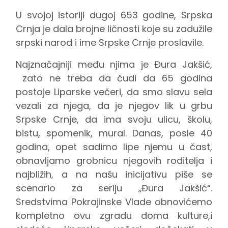
U svojoj istoriji dugoj 653 godine, Srpska
Crnja je dala brojne ličnosti koje su zadužile
srpski narod i ime Srpske Crnje proslavile.
Najznačajniji među njima je Đura Jakšić,
zato ne treba da čudi da 65 godina
postoje Liparske večeri, da smo slavu sela
vezali za njega, da je njegov lik u grbu
Srpske Crnje, da ima svoju ulicu, školu,
bistu, spomenik, mural. Danas, posle 40
godina, opet sadimo lipe njemu u čast,
obnavljamo grobnicu njegovih roditelja i
najbližih, a na našu inicijativu piše se
scenario za seriju „Đura Jakšić“.
Sredstvima Pokrajinske Vlade obnovićemo
kompletno ovu zgradu doma kulture,i