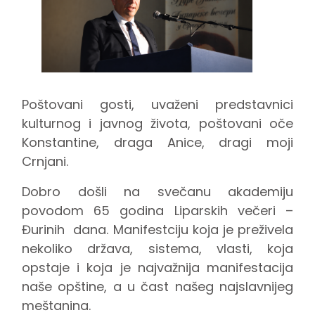
Poštovani gosti, uvaženi predstavnici
kulturnog i javnog života, poštovani oče
Konstantine, draga Anice, dragi moji
Crnjani.
Dobro došli na svečanu akademiju
povodom 65 godina Liparskih večeri –
Đurinih dana. Manifestciju koja je preživela
nekoliko država, sistema, vlasti, koja
opstaje i koja je najvažnija manifestacija
naše opštine, a u čast našeg najslavnijeg
meštanina.