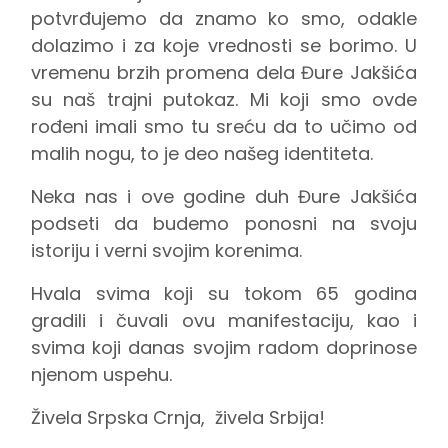
potvrđujemo da znamo ko smo, odakle
dolazimo i za koje vrednosti se borimo. U
vremenu brzih promena dela Đure Jakšića
su naš trajni putokaz. Mi koji smo ovde
rođeni imali smo tu sreću da to učimo od
malih nogu, to je deo našeg identiteta.
Neka nas i ove godine duh Đure Jakšića
podseti da budemo ponosni na svoju
istoriju i verni svojim korenima.
Hvala svima koji su tokom 65 godina
gradili i čuvali ovu manifestaciju, kao i
svima koji danas svojim radom doprinose
njenom uspehu.
Živela Srpska Crnja, živela Srbija!