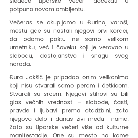
sledeće Liparske večeri dočekati u
potpuno novom ambijentu.
Večeras se okupljamo u Đurinoj varoši,
mestu gde su nastali njegovi prvi koraci,
da odamo poštu ne samo velikom
umetniku, već i čoveku koji je verovao u
slobodu, dostojanstvo i snagu svog
naroda.
Đura Jakšić je pripadao onim velikanima
koji nisu stvarali samo perom i četkicom.
Stvarali su srcem. Njegovi stihovi su bili
glas večnih vrednosti – slobode, časti,
pravde i ljubavi prema otadžbini, zato
njegovo delo i danas živi među nama.
Zato su Liparske večeri više od kulturne
manifestacije. One su mesto na kome