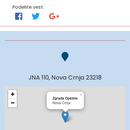
Podelite vest:
JNA 110, Nova Crnja 23218
+
×
Zgrada Opštine
−
Nova Crnja