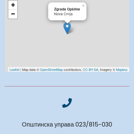
+
×
Zgrada Opštine
−
Nova Crnja
Leaflet
| Map data ©
OpenStreetMap
contributors,
CC-BY-SA
, Imagery ©
Mapbox
Општинска управа 023/815-030