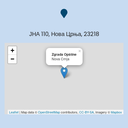
ЈНА 110, Нова Црња, 23218
+
×
Zgrada Opštine
−
Nova Crnja
Leaflet
| Map data ©
OpenStreetMap
contributors,
CC-BY-SA
, Imagery ©
Mapbox