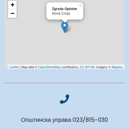
+
×
Zgrada Opštine
−
Nova Crnja
Leaflet
| Map data ©
OpenStreetMap
contributors,
CC-BY-SA
, Imagery ©
Mapbox
Општинска управа 023/815-030