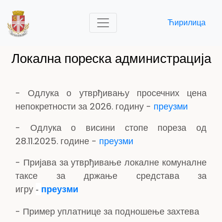
Ћирилица
Локална пореска администрација
- Одлука о утврђивању просечних цена
непокретности за 2026. годину -
преузми
- Одлука о висини стопе пореза од
28.11.2025. године -
преузми
- Пријава за утврђивање локалне комуналне
таксе за држање средстава за
игру
-
преузми
- Пример уплатнице за подношење захтева