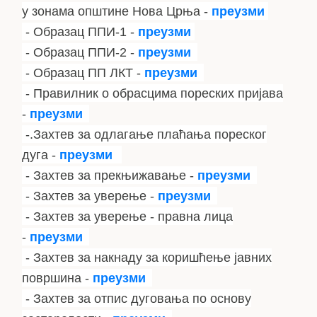
у зонама општине Нова Црња -
преузми
- Образац ППИ-1 -
преузми
- Образац ППИ-2 -
преузми
- Образац ПП ЛКТ -
преузми
- Правилник о обрасцима пореских пријава
-
преузми
-.Захтев за одлагање плаћања пореског
дуга -
преузми
- Захтев за прекњижавање -
преузми
- Захтев за уверење -
преузми
- Захтев за уверење - правна лица
-
преузми
- Захтев за накнаду за коришћење јавних
површина -
преузми
- Захтев за отпис дуговања по основу