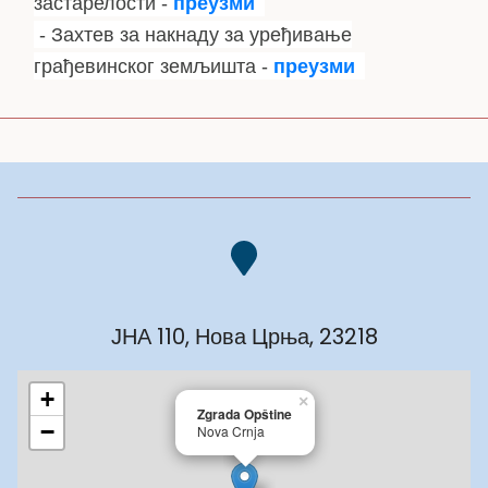
застарелости -
преузми
- Захтев за накнаду за уређивање
грађевинског земљишта -
преузми
ЈНА 110, Нова Црња, 23218
+
×
Zgrada Opštine
−
Nova Crnja