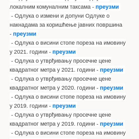
локалним комуналним таксама -
преузми
- Одлука о измени и допуни Одлуке о
накнадама за коришћење јавних површина
-
преузми
- Одлука о висини стопе пореза на имовину
у 2021. години -
преузми
- Одлука о утврђивању просечне цене
квадратног метра у 2021. го
дини -
преузми
- Одлука о утврђивању просечне цене
квадратног метра у 2020. години -
преузми
- Одлука о висини стопе пореза на имовину
у 2019. години -
преузми
- Одлука о утврђивању просечне цене
квадратног метра у 2019. години -
преузми
- Одлука о висини стопе пореза на имовину