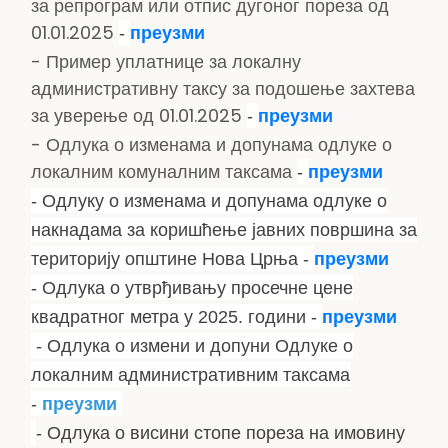
за репрограм или отпис дугоног пореза од
01.01.2025
-
преузми
- Пример уплатнице за локалну
административну таксу за подошење захтева
за уверење од 01.01.2025
-
преузми
- Одлука о изменама и допунама одлуке о
локалним комуналним таксама
-
преузми
- Одлуку о изменама и допунама одлуке о
накнадама за коришћење јавних површина за
територију општине Нова Црња -
преузми
- Одлука о утврђивању просечне цене
квадратног метра у 2025. го
дини -
преузми
- Одлука о измени и допуни Одлуке о
локалним административним таксама
-
преузми
- Одлука о висини стопе пореза на имовину