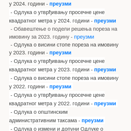
у 2024. години -
преузми
- Одлука о утврђивању просечне цене
квадратног метра у 2024. го
дини -
преузми
- Обавештење о подели решења пореза на
имовину за 2023. годину -
преузми
- Одлука о висини стопе пореза на имовину
у 2023. години -
преузми
- Одлука о утврђивању просечне цене
квадратног метра у 2023. го
дини -
преузми
- Одлука о висини стопе пореза на имовину
у 2022. години -
преузми
- Одлука о утврђивању просечне цене
квадратног метра у 2022. го
дини -
преузми
- Одлука о општинским
административним таксама -
преузми
- Одлука о измени и допуни Одлуке о