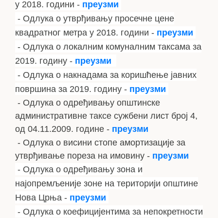
у 2018. години -
преузми
- Одлука о утврђивању просечне цене
квадратног метра у 2018. години -
преузми
- Одлука о локалним комуналним таксама за
2019. годину -
преузми
- Одлука о накнадама за коришћење јавних
површина за 2019. годину -
преузми
- Одлука о одређивању општинске
административне таксе сужбени лист број 4,
од 04.11.2009. године -
преузми
- Одлука о висини стопе амортизације за
утврђивање пореза на имовину -
преузми
- Одлука о одређивању зона и
најопремљеније зоне на територији општине
Нова Црња -
преузми
- Одлука о коефицијентима за непокретности