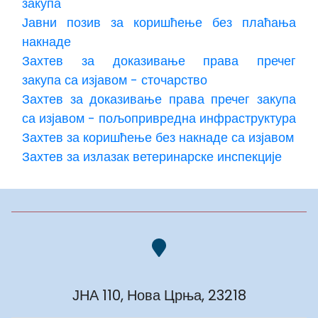
закупа
Јавни позив за коришћење без плаћања
накнаде
Захтев за доказивање права пречег
закупа са изјавом - сточарство
Захтев за доказивање права пречег закупа
са изјавом - пољопривредна инфраструктура
Захтев за коришћење без накнаде са изјавом
Захтев за излазак ветеринарске инспекције
ЈНА 110, Нова Црња, 23218