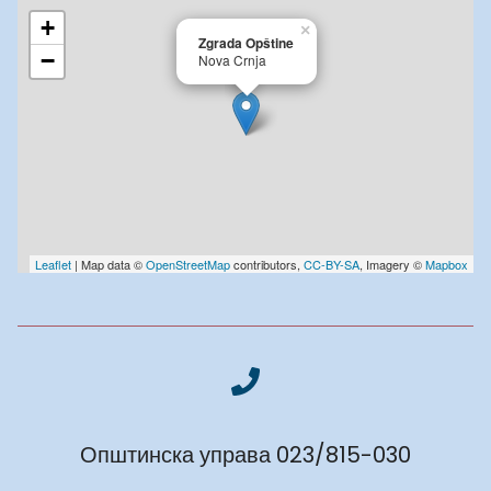
+
×
Zgrada Opštine
−
Nova Crnja
Leaflet
| Map data ©
OpenStreetMap
contributors,
CC-BY-SA
, Imagery ©
Mapbox
Општинска управа 023/815-030