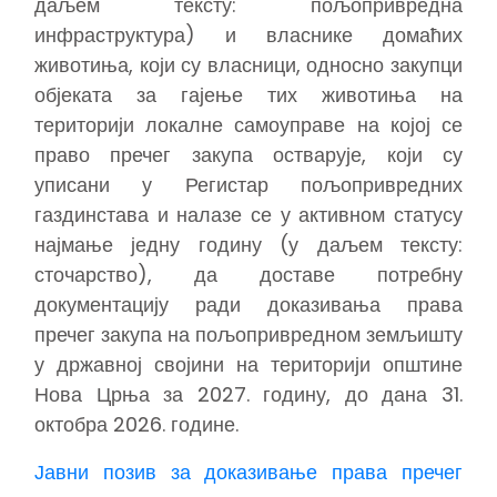
даљем тексту: пољопривредна
инфраструктура) и власнике домаћих
животиња, који су власници, односно закупци
објеката за гајење тих животиња на
територији локалне самоуправе на којој се
право пречег закупа остварује, који су
уписани у Регистар пољопривредних
газдинстава и налазе се у активном статусу
најмање једну годину (у даљем тексту:
сточарство), да доставе потребну
документацију ради доказивања права
пречег закупа на пољопривредном земљишту
у државној својини на територији општине
Нова Црња за 2027. годину, до дана 31.
октобра 2026. године.
Јавни позив за доказивање права пречег