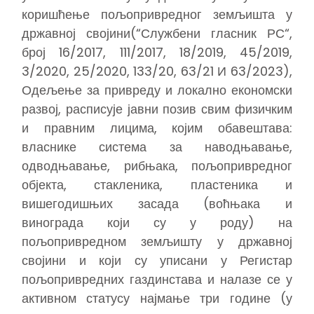
коришћење пољопривредног земљишта у
државној својини(“Службени гласник РС“,
број 16/2017, 111/2017, 18/2019, 45/2019,
3/2020, 25/2020, 133/20, 63/21 И 63/2023),
Одељење за привреду и локално економски
развој, расписује јавни позив свим физичким
и правним лицима, којим обавештава:
власнике система за наводњавање,
одводњавање, рибњака, пољопривредног
објекта, стакленика, пластеника и
вишегодишњих засада (воћњака и
винограда који су у роду) на
пољопривредном земљишту у државној
својини и који су уписани у Регистар
пољопривредних газдинстава и налазе се у
активном статусу најмање три године (у