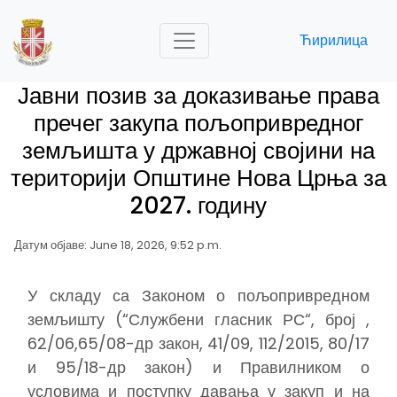
Ћирилица
Јавни позив за доказивање права
пречег закупа пољопривредног
земљишта у државној својини на
територији Општине Нова Црња за
2027. годину
Датум објаве: June 18, 2026, 9:52 p.m.
У складу са Законом о пољопривредном
земљишту (“Службени гласник РС“, број ,
62/06,65/08-др закон, 41/09, 112/2015, 80/17
и 95/18-др закон) и Правилником о
условима и поступку давања у закуп и на