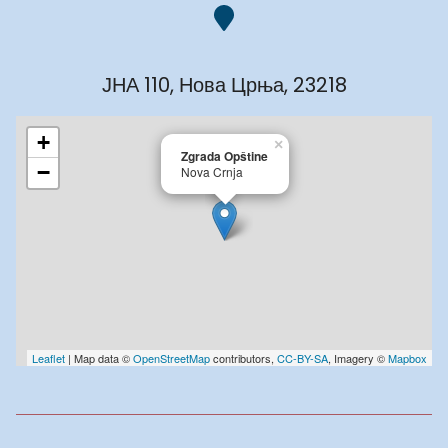
ЈНА 110, Нова Црња, 23218
+
×
Zgrada Opštine
−
Nova Crnja
Leaflet
| Map data ©
OpenStreetMap
contributors,
CC-BY-SA
, Imagery ©
Mapbox