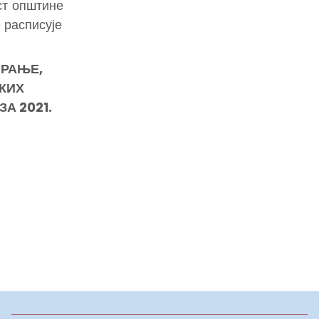
ст општине
 расписује
ИРАЊЕ,
КИХ
А 2021.