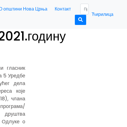
О општини Нова Црња
Контакт
Ћирилица
2021.годину
и гласник
а 5 Уредбе
ућег дела
реса које
18), члана
програма/
г друштва
 Одлуке о