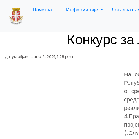
Почетна
Информације
Локална с
Конкурс за
Датум објаве: June 2, 2021, 1:28 p.m.
На о
Репуб
о ср
сред
реали
4.Пр
прој
(„Сл