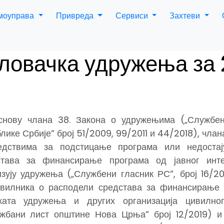
амоуправа
Привреда
Сервиси
Захтеви
 ловачка удружења за 
снову члана 38. Закона о удружењима („Службен
лике Србије“ број 51/2009, 99/2011 и 44/2018), члан
едствима за подстицање програма или недостај
става за финансирање програма од јавног инте
зују удружења („Службени гласник РС“, број 16/20
авилника о расподели средстава за финансирање 
еката удружења и других организација цивилно
ужбани лист општине Нова Црња“ број 12/2019) и