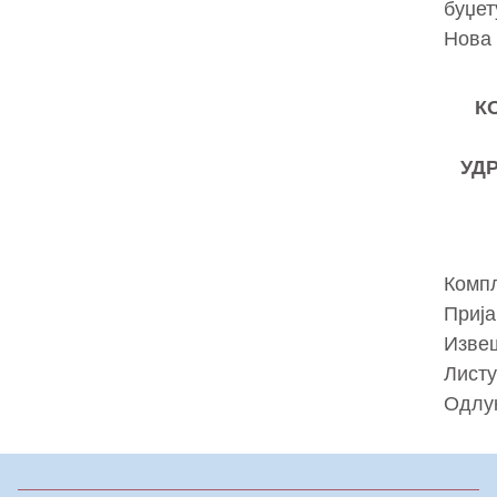
буџет
Нова 
К
УД
Компл
Прија
Извеш
Лист
Одлук