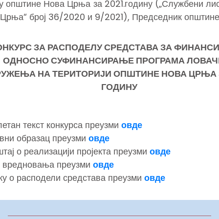
у општине Нова Црња за 2021.годину („Службени ли
Црња“ број 36/2020 и 9/2021), Председник општине
ОНКУРС ЗА РАСПОДЕЛУ СРЕДСТАВА ЗА ФИНАНС
ОДНОСНО СУФИНАНСИРАЊЕ ПРОГРАМА ЛОВАЧ
РУЖЕЊА НА ТЕРИТОРИЈИ ОПШТИНЕ НОВА ЦРЊА З
ГОДИНУ
етан текст конкурса преузми
овде
вни образац преузми
овде
тај о реализацији пројекта преузми
овде
у вредновања преузми
овде
у о расподели средстава преузми
овде