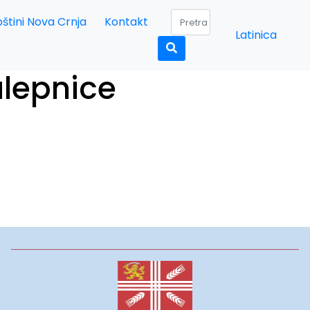
štini Nova Crnja
Kontakt
Latinica
alepnice