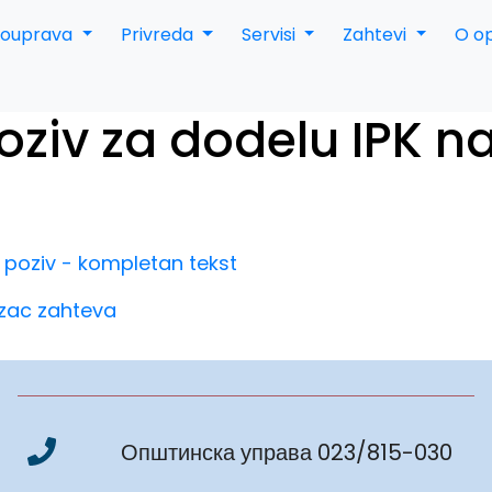
mouprava
Privreda
Servisi
Zahtevi
O op
oziv za dodelu IPK n
 poziv - kompletan tekst
zac zahteva
Општинска управа 023/815-030