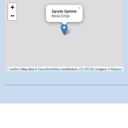
+
×
Zgrada Opštine
−
Nova Crnja
Leaflet
| Map data ©
OpenStreetMap
contributors,
CC-BY-SA
, Imagery ©
Mapbox