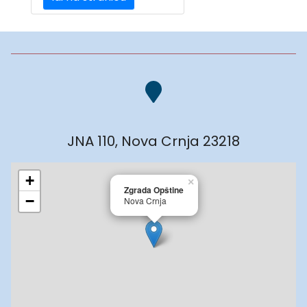
JNA 110, Nova Crnja 23218
+
×
Zgrada Opštine
−
Nova Crnja