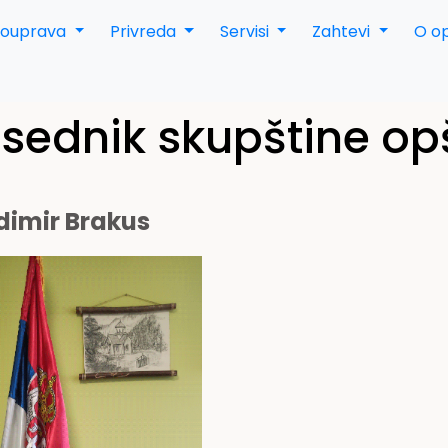
mouprava
Privreda
Servisi
Zahtevi
O op
sednik skupštine op
dimir Brakus