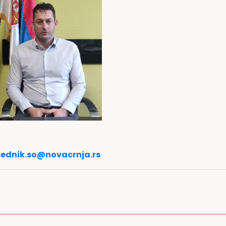
ednik.so@novacrnja.rs