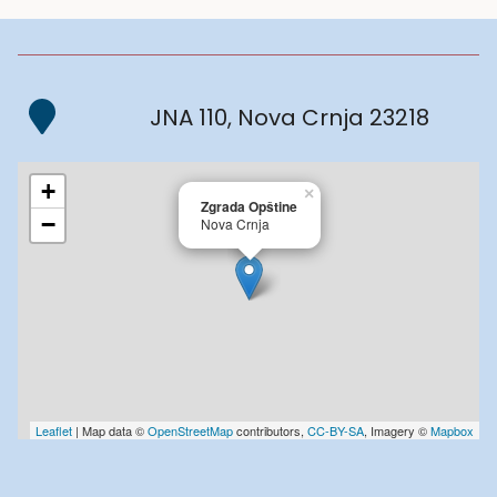
JNA 110, Nova Crnja 23218
+
×
Zgrada Opštine
−
Nova Crnja
Leaflet
| Map data ©
OpenStreetMap
contributors,
CC-BY-SA
, Imagery ©
Mapbox