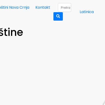
štini Nova Crnja
Kontakt
Latinica
štine