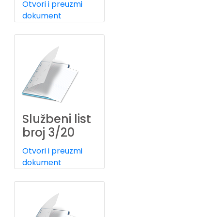
Otvori i preuzmi
dokument
Službeni list
broj 3/20
Otvori i preuzmi
dokument