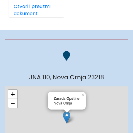
Otvori i preuzmi
dokument
JNA 110, Nova Crnja 23218
+
×
Zgrada Opštine
−
Nova Crnja