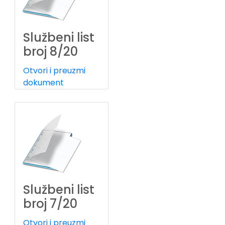
Službeni list
broj 8/20
Otvori i preuzmi
dokument
Službeni list
broj 7/20
Otvori i preuzmi