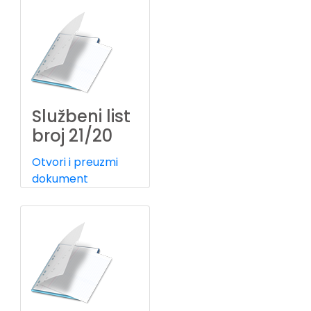
Službeni list
broj 21/20
Otvori i preuzmi
dokument