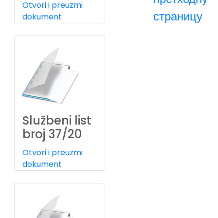
Otvori i preuzmi
страницу
dokument
Službeni list
broj 37/20
Otvori i preuzmi
dokument