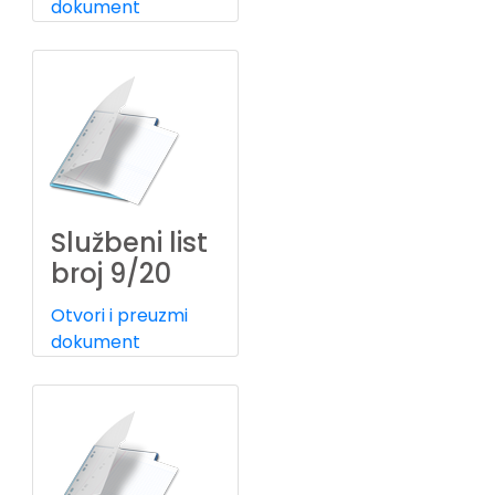
dokument
Službeni list
broj 9/20
Otvori i preuzmi
dokument