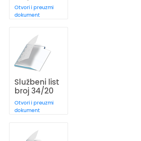
Otvori i preuzmi
dokument
Službeni list
broj 34/20
Otvori i preuzmi
dokument