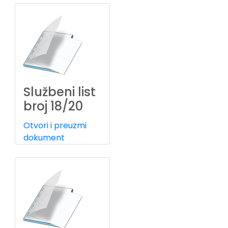
Službeni list
broj 18/20
Otvori i preuzmi
dokument