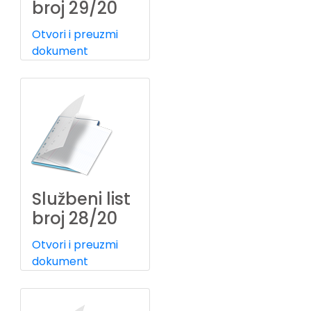
broj 29/20
Otvori i preuzmi
dokument
Službeni list
broj 28/20
Otvori i preuzmi
dokument