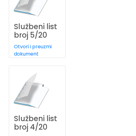
Službeni list
broj 5/20
Otvori i preuzmi
dokument
Službeni list
broj 4/20