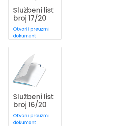
Službeni list
broj 17/20
Otvori i preuzmi
dokument
Službeni list
broj 16/20
Otvori i preuzmi
dokument