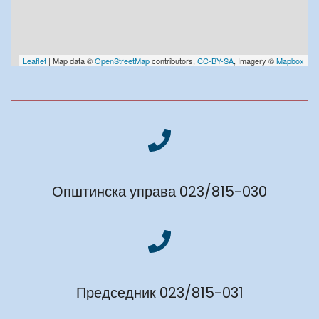
Leaflet
| Map data ©
OpenStreetMap
contributors,
CC-BY-SA
, Imagery ©
Mapbox
Општинска управа 023/815-030
Председник 023/815-031