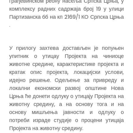
грађевинском реону насеља Српска Црња, у
комплексу радних садржаја број 19 у улици
Партизанска бб на кп 2169/1 КО Српска Црња
.
У прилогу захтева достављен је попуњен
упитник о утицау Пројекта на чиниоце
животне средине, карактеристике пројекта и
кратак опис пројекта, локацијски услови,
идејно решење. Одељење за привреду и
локални економски развој општине Нова
Црња ће донети одлуку о утицају Пројекта на
животну средину, а на основу тога и на
основу мишљења јавности и одлуку о
потреби израде студије о процени утицаја
Пројекта на животну средину.