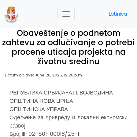
Latinica
Obaveštenje o podnetom
zahtevu za odlučivanje o potrebi
procene uticaja projekta na
životnu sredinu
Datum objave: June 20, 2025, 12:26 p.m.
РЕПУБЛИКА СРБИЈА-А.П. ВОЈВОДИНА
ОПШТИНА НОВА ЦРЊА
ОПШТИНСКА УПРАВА
Одељење за привреду и локални економски
развој
Број:III-02-501-00018/25-1