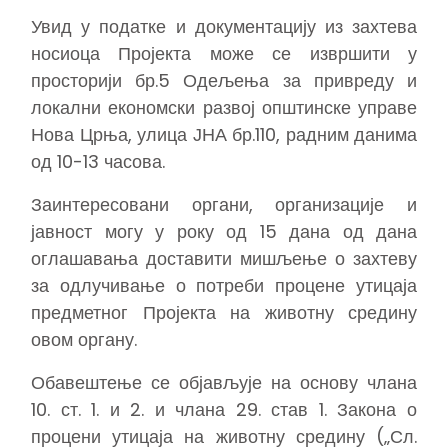
Увид у податке и документацију из захтева
носиоца Пројекта може се извршити у
просторији бр.5 Одељења за привреду и
локални економски развој општинске управе
Нова Црња, улица ЈНА бр.110, радним данима
од 10-13 часова.
Заинтересовани органи, организације и
јавност могу у року од 15 дана од дана
оглашавања доставити мишљење о захтеву
за одлучивање о потреби процене утицаја
предметног Пројекта на животну средину
овом органу.
Обавештење се објављује на основу члана
10. ст. 1. и 2. и члана 29. став 1. Закона о
процени утицаја на животну средину („Сл.