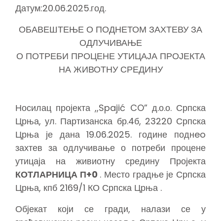
Датум:20.06.2025.год.
ОБАВЕШТЕЊЕ О ПОДНЕТОМ ЗАХТЕВУ ЗА
ОДЛУЧИВАЊЕ
О ПОТРЕБИ ПРОЦЕНЕ УТИЦАЈА ПРОЈЕКТА
НА ЖИВОТНУ СРЕДИНУ
Носилац пројекта ,,Spajić CO” д.о.о. Српска
Црња, ул. Партизанска бр.4б, 23220 Српска
Црња је дана 19.06.2025. године поднeo
захтев за одлучивање о потреби процене
утицаја на живиотну средину Пројекта
КОТЛАРНИЦА П+0
. Место градње је Српска
Црња, кпб 2169/1 КО Српска Црња .
Објекат који се гради, налази се у